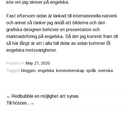
inte om jag skriver på engelska.
Fast eftersom sidan är länkad till internationella nätverk
och annat så tänker jag ändå att bilderna och den
grafiska designen behöver en presentation och
marknadsföring på engelska. Så det jag kommit fram till
så här långt är att i alla fall delar av sidan kommer få
engelska motsvarigheter.
Posted on
May 27, 2020
Tagged
bloggen
,
engelska
,
konstvetenskap
,
språk
,
svenska
Redbubble en möjlighet att synas
POST
Till hösten..
NAVIGATION