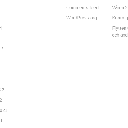
Comments feed
Våren 
WordPress.org
Kontot 
4
Flytten
och and
22
22
2
021
21