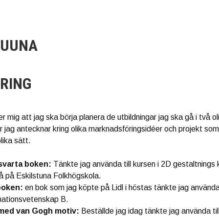
UUNA
RING
r mig att jag ska börja planera de utbildningar jag ska gå i två o
där jag antecknar kring olika marknadsföringsidéer och projekt so
lika sätt.
svarta boken:
Tänkte jag använda till kursen i 2D gestaltnings
å på Eskilstuna Folkhögskola.
 boken:
en bok som jag köpte på Lidl i höstas tänkte jag använda t
mationsvetenskap B.
med van Gogh motiv:
Beställde jag idag tänkte jag använda til