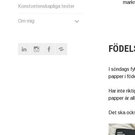
markn
Konstvetenskapliga texter
EXPAND
Om mig
CHILD
MENU
FÖDEL
linkedin
Instagram
Facebook
Redbubble
I söndags fyl
papper i fö
Har inte rik
papper är all
Det ska också