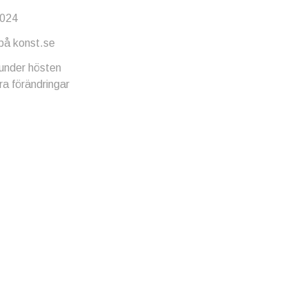
2024
på konst.se
 under hösten
ra förändringar