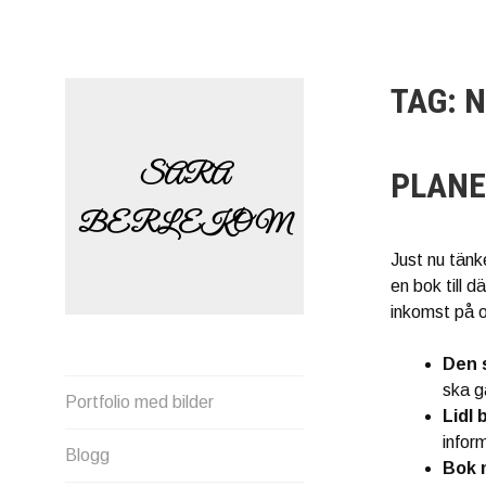
Skip
to
content
TAG:
N
SARA
PLANE
BERLEKOM
Just nu tänke
en bok till 
inkomst på o
Den 
ska g
Portfolio med bilder
Lidl
infor
Blogg
Bok 