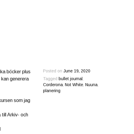
Posted on
June 19, 2020
lika böcker plus
m kan generera
Tagged
bullet journal
,
Corderona
,
Not White
,
Nuuna
,
planering
 kursen som jag
ill Arkiv- och
l