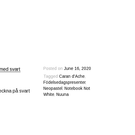
Posted on
June 16, 2020
med svart
Tagged
Caran d'Ache
,
Födelsedagspresenter
,
Neopastel
,
Notebook Not
teckna på svart
White
,
Nuuna